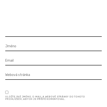
ULOŽTE SVÉ JMÉNO, E-MAIL A WEBOVÉ STRÁNKY DO TOHOTO
PROHLÍŽEČE, ABYCH JE PŘÍŠTĚ KOMENTOVAL.